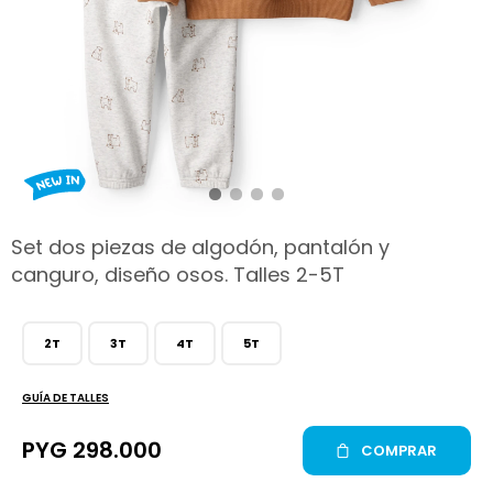
hop
Set dos piezas de algodón, pantalón y
canguro, diseño osos. Talles 2-5T
2T
3T
4T
5T
GUÍA DE TALLES
PYG
298.000
COMPRAR