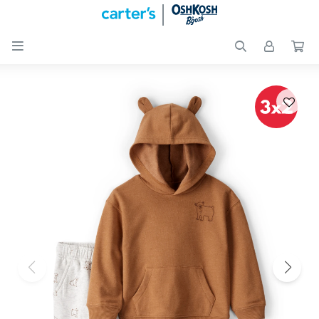

Nuevos
Ingresos
Recién
nacidos
Bebés
Peques
Calzado
Club
Carter
´s
OUTLET
Skip-