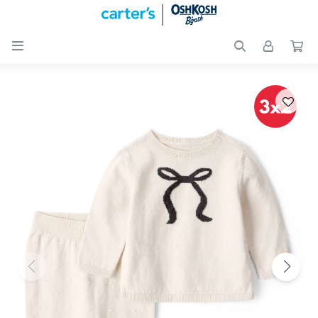

Nuevos
Ingresos
Recién
nacidos
Bebés
Peques
Calzado
Club
Carter
´s
OUTLET
Skip-