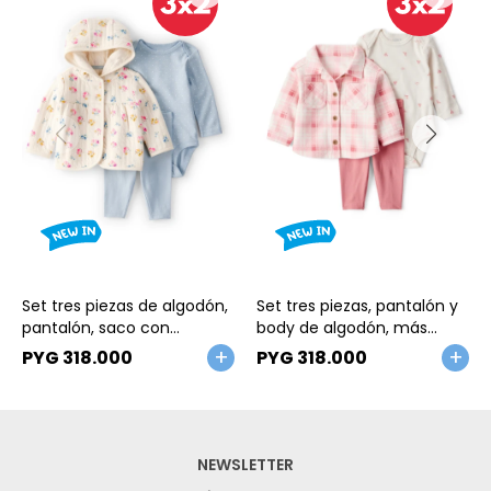
Talle
Talle
Set tres piezas de algodón,
Set tres piezas, pantalón y
pantalón, saco con
body de algodón, más
capucha y body
camisa de micropolar
PYG
318.000
PYG
318.000
NEWSLETTER