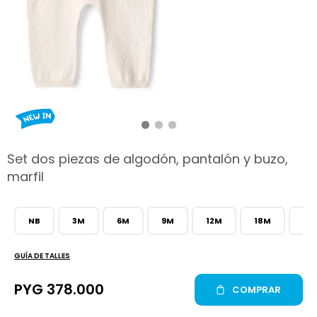
hop
Set dos piezas de algodón, pantalón y buzo,
marfil
NB
3M
6M
9M
12M
18M
24
GUÍA DE TALLES
PYG
378.000
COMPRAR