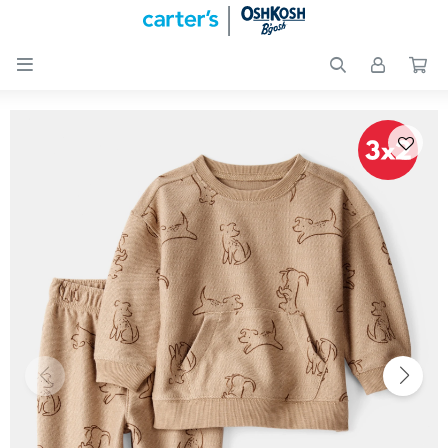

Nuevos
Ingresos
Recién
nacidos
Bebés
Peques
Calzado
Club
Carter
´s
OUTLET
Skip-