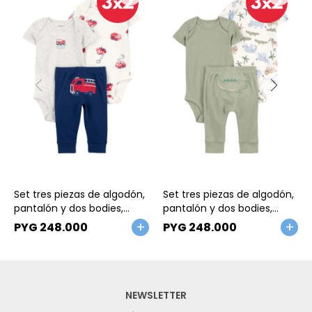
Talle
Talle
Set tres piezas de algodón,
Set tres piezas de algodón,
pantalón y dos bodies,
pantalón y dos bodies,
diseño bomberos
diseño caimán
PYG
248.000
PYG
248.000
NEWSLETTER