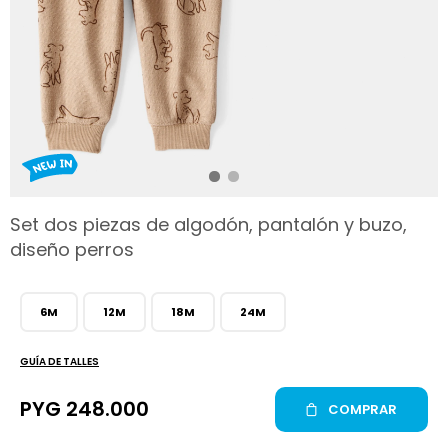
hop
Set dos piezas de algodón, pantalón y buzo,
diseño perros
6M
12M
18M
24M
GUÍA DE TALLES
PYG
248.000
COMPRAR