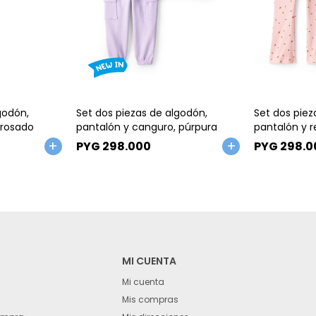
Talle
Talle
godón,
Set dos piezas de algodón,
Set dos piez
 rosado
pantalón y canguro, púrpura
pantalón y r
PYG
298.000
PYG
298.0
MI CUENTA
Mi cuenta
Mis compras