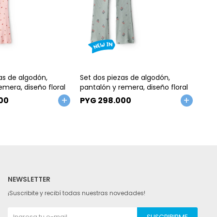
Talle
Ta
as de algodón,
Set dos piezas de algodón,
Set 
emera, diseño floral
pantalón y remera, diseño floral
pant
00
PYG
298.000
PY
NEWSLETTER
¡Suscribite y recibí todas nuestras novedades!