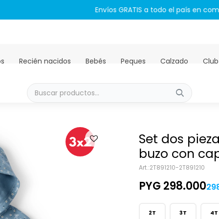
Envíos GRATIS a todo el país en compras mayores a PYG 450.00
os
Recién nacidos
Bebés
Peques
Calzado
Club
Set dos piez
buzo con ca
2T891210-2T891210
PYG
298.000
29
2T
3T
4T