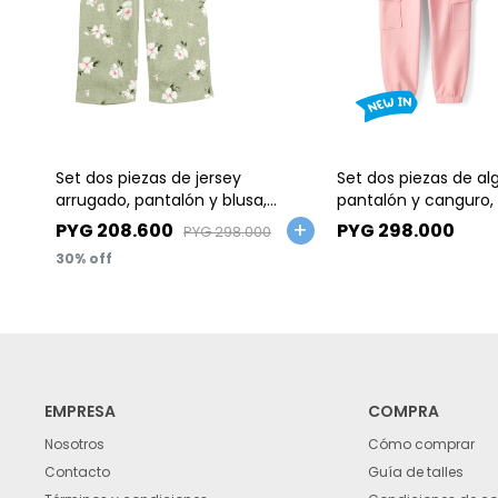
Talle
Talle
Set dos piezas de jersey
Set dos piezas de al
arrugado, pantalón y blusa,
pantalón y canguro,
diseño floral
PYG
208.600
PYG
298.000
PYG
298.000
30
EMPRESA
COMPRA
Nosotros
Cómo comprar
Contacto
Guía de talles