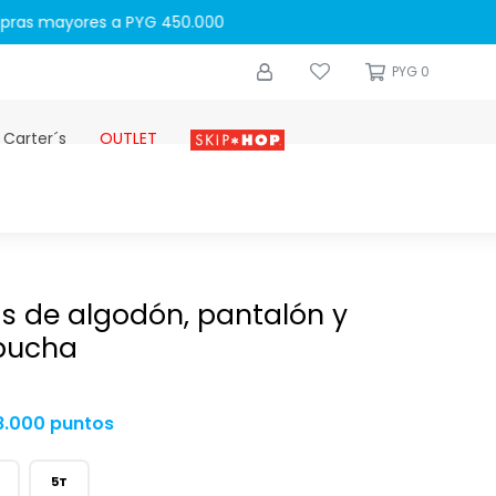
0
PYG
0
 Carter´s
OUTLET
Skip-hop
as de algodón, pantalón y
pucha
8.000 puntos
5T