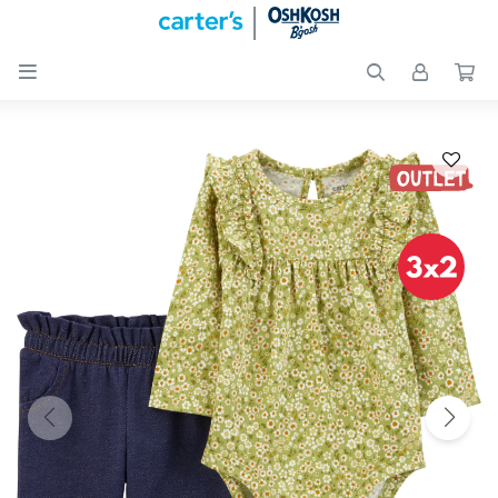

Nuevos
Ingresos
Recién
nacidos
Bebés
Peques
Calzado
Club
Carter
´s
OUTLET
Skip-