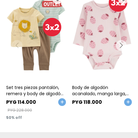
Talle
Talle
Set tres piezas pantalón,
Body de algodón
remera y body de algodón
acanalado, manga larga,
estampa león
diseño frutillas
PYG
114.000
PYG
118.000
PYG
228.000
50