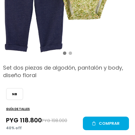
hop
Set dos piezas de algodón, pantalón y body,
diseño floral
NB
GUÍA DE TALLES
PYG
118.800
PYG
198.000
COMPRAR
40