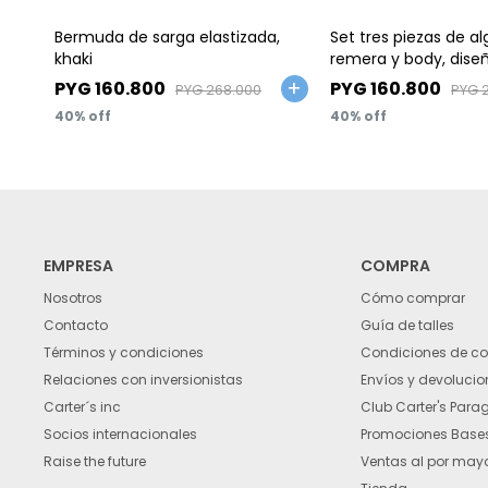
Talle
Talle
Bermuda de sarga elastizada,
Set tres piezas de al
khaki
remera y body, dise
PYG
160.800
PYG
160.800
PYG
268.000
PYG
40
40
EMPRESA
COMPRA
Nosotros
Cómo comprar
Contacto
Guía de talles
Términos y condiciones
Condiciones de c
Relaciones con inversionistas
Envíos y devolucio
Carter´s inc
Club Carter's Para
Socios internacionales
Promociones Bases
Raise the future
Ventas al por may