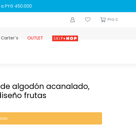
0
PYG
0
 Carter´s
OUTLET
Skip-hop
s de algodón acanalado,
diseño frutas
tado.