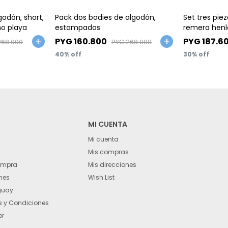
Talle
Talle
godón, short,
Pack dos bodies de algodón,
Set tres pie
ño playa
estampados
remera henl
vehículos
PYG
160.800
PYG
187.6
268.000
PYG
268.000
40
30
MI CUENTA
Mi cuenta
Mis compras
ompra
Mis direcciones
nes
Wish List
guay
 y Condiciones
or