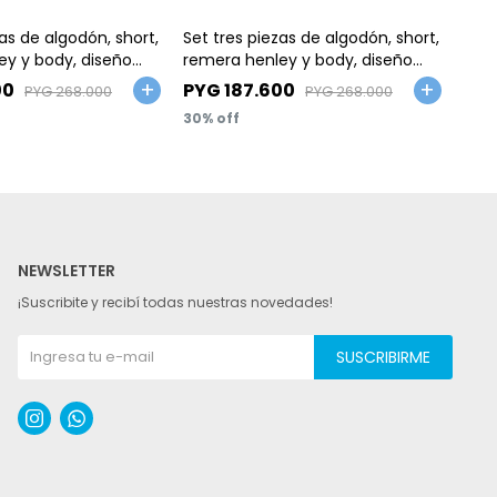
Talle
Ta
zas de algodón, short,
Set tres piezas de algodón, short,
Set 
ey y body, diseño
remera henley y body, diseño
arru
dinos
00
PYG
187.600
PY
PYG
268.000
PYG
268.000
30
30
NEWSLETTER
¡Suscribite y recibí todas nuestras novedades!
SUSCRIBIRME

