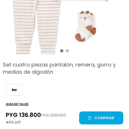
hop
Set cuatro piezas pantalón, remera, gorro y
medias de algodón
9M
GUÍA DE TALLES
PYG
136.800
PYG
228.000
COMPRAR
40