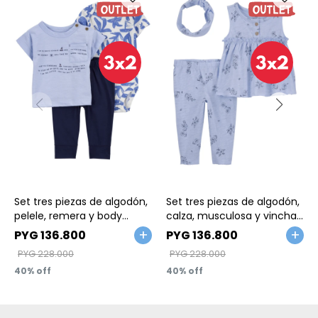
Talle
Talle
Set tres piezas de algodón,
Set tres piezas de algodón,
pelele, remera y body
calza, musculosa y vincha
diseño ballena
diseño floral
PYG
136.800
PYG
136.800
PYG
228.000
PYG
228.000
40
40