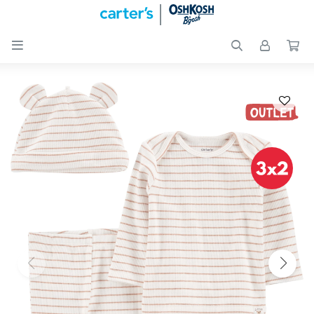

Nuevos
Ingresos
Recién
nacidos
Bebés
Peques
Calzado
Club
Carter
´s
OUTLET
Skip-