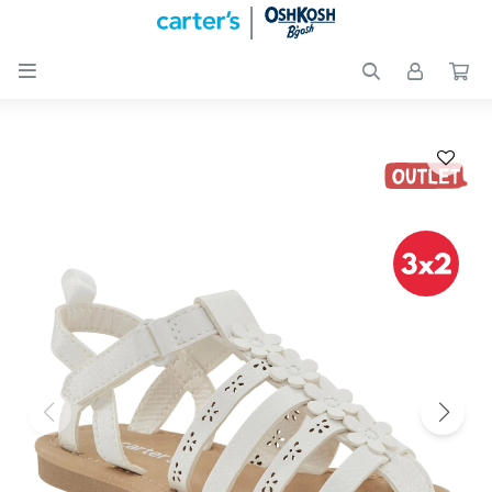

Nuevos
Ingresos
Recién
nacidos
Bebés
Peques
Calzado
Club
Carter
´s
OUTLET
Skip-