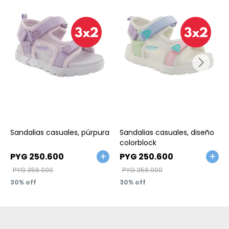
Talle
Talle
Sandalias casuales, púrpura
Sandalias casuales, diseño
colorblock
PYG
250.600
PYG
250.600
PYG
358.000
PYG
358.000
30
30