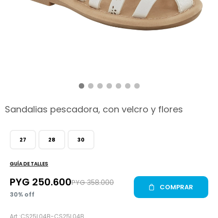
hop
Sandalias pescadora, con velcro y flores
27
28
30
GUÍA DE TALLES
PYG
250.600
PYG
358.000
COMPRAR
30
CS25L04B-CS25L04B