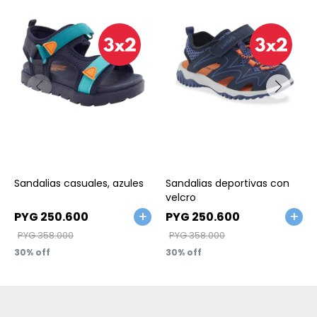
Talle
Talle
Sandalias casuales, azules
Sandalias deportivas con
velcro
PYG
250.600
PYG
250.600
PYG
358.000
PYG
358.000
30
30