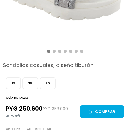
hop
Sandalias casuales, diseño tiburón
19
28
30
GUÍA DE TALLES
PYG
250.600
PYG
358.000
COMPRAR
30
OS25C04B-OS25C04B