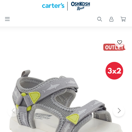

Nuevos
Ingresos
Recién
nacidos
Bebés
Peques
Calzado
Club
Carter
´s
OUTLET
Skip-