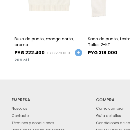
Talle
Talle
Buzo de punto, manga corta,
Saco de punto, fest
crema
Talles 2-5T
PYG
222.400
PYG
318.000
PYG
278.000
20
EMPRESA
COMPRA
Nosotros
Cómo comprar
Contacto
Guía de talles
Términos y condiciones
Condiciones de c