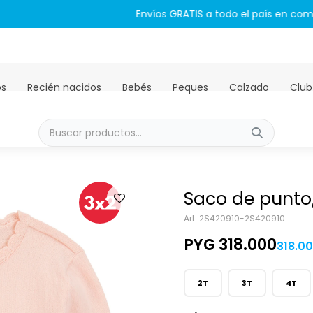
Envíos GRATIS a todo el país en compras mayores a PYG 450.00
os
Recién nacidos
Bebés
Peques
Calzado
Club
Saco de punto
2S420910-2S420910
PYG
318.000
318.0
2T
3T
4T