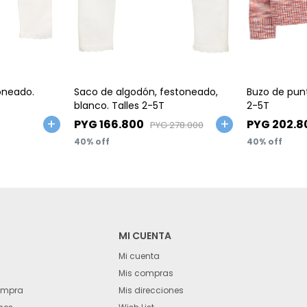
Talle
Talle
oneado.
Saco de algodón, festoneado,
Buzo de punt
blanco. Talles 2-5T
2-5T
PYG
166.800
PYG
202.8
PYG
278.000
40
40
MI CUENTA
Mi cuenta
Mis compras
ompra
Mis direcciones