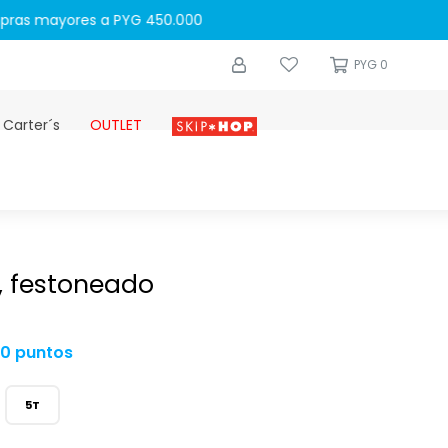
0
PYG
0
 Carter´s
OUTLET
Skip-hop
, festoneado
00 puntos
5T