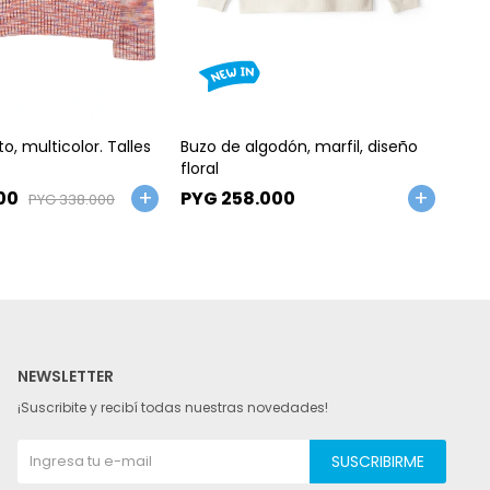
Talle
Ta
o, multicolor. Talles
Buzo de algodón, marfil, diseño
Buzo
floral
est
00
PYG
258.000
PY
PYG
338.000
NEWSLETTER
¡Suscribite y recibí todas nuestras novedades!
SUSCRIBIRME