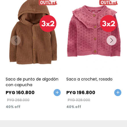
Talle
Talle
Saco de punto de algodón
Saco a crochet, rosado
con capucha
PYG
160.800
PYG
196.800
PYG
268.000
PYG
328.000
40
40