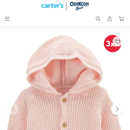

Nuevos
Ingresos
Recién
nacidos
Bebés
Peques
Calzado
Club
Carter
´s
OUTLET
Skip-