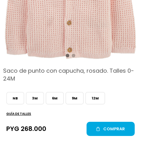
hop
Saco de punto con capucha, rosado. Talles 0-
24M
NB
3M
6M
9M
12M
GUÍA DE TALLES
PYG
268.000
COMPRAR