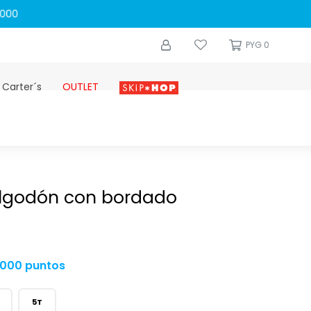
0
PYG
0
 Carter´s
OUTLET
Skip-hop
lgodón con bordado
.000 puntos
5T