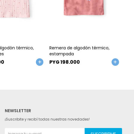
Talle
Ta
lgodón térmico,
Remera de algodón térmico,
Rem
es
estampada
cor
00
PYG
198.000
PY
NEWSLETTER
¡Suscribite y recibí todas nuestras novedades!