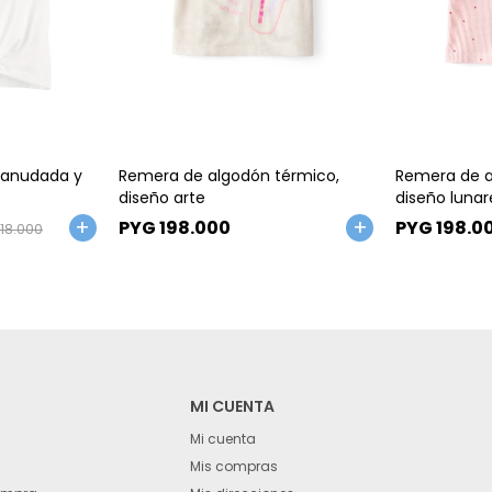
Talle
Talle
 anudada y
Remera de algodón térmico,
Remera de a
diseño arte
diseño lunar
PYG
198.000
PYG
198.0
18.000
MI CUENTA
Mi cuenta
Mis compras