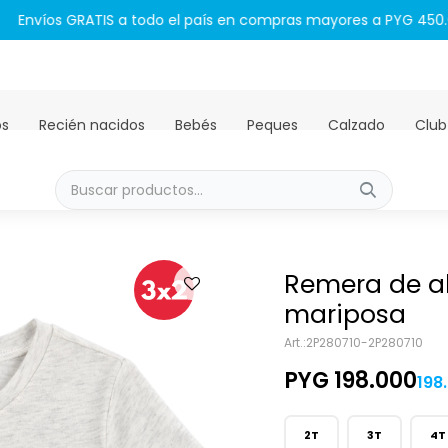
Envíos GRATIS a todo el país en compras mayores a PYG 450.00
os
Recién nacidos
Bebés
Peques
Calzado
Club
Remera de a
mariposa
2P280710-2P280710
PYG
198.000
198
2T
3T
4T