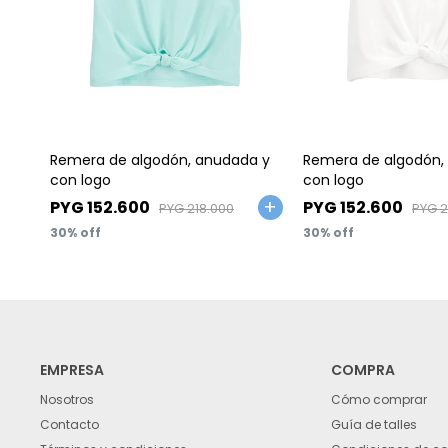
Talle
Talle
Remera de algodón, anudada y
Remera de algodón,
con logo
con logo
PYG
152.600
PYG
152.600
PYG
218.000
PYG
2
30
30
EMPRESA
COMPRA
Nosotros
Cómo comprar
Contacto
Guía de talles