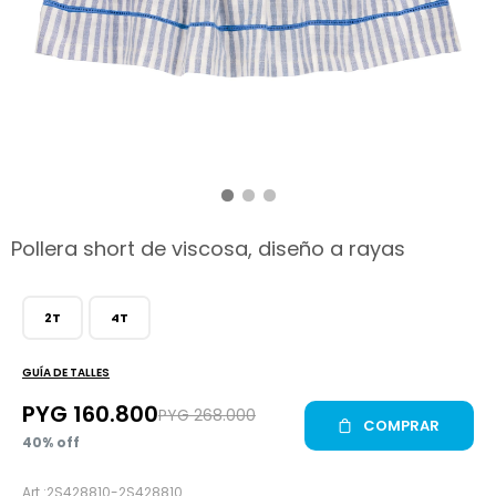
hop
Pollera short de viscosa, diseño a rayas
2T
4T
GUÍA DE TALLES
PYG
160.800
PYG
268.000
COMPRAR
40
2S428810-2S428810