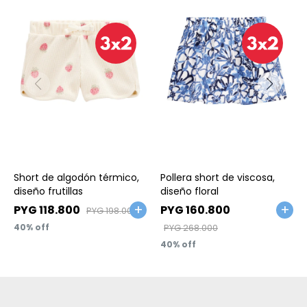
Talle
Talle
Short de algodón térmico,
Pollera short de viscosa,
diseño frutillas
diseño floral
PYG
118.800
PYG
160.800
PYG
198.000
40
PYG
268.000
40