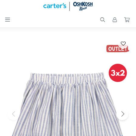

Nuevos
Ingresos
Recién
nacidos
Bebés
Peques
Calzado
Club
Carter
´s
OUTLET
Skip-