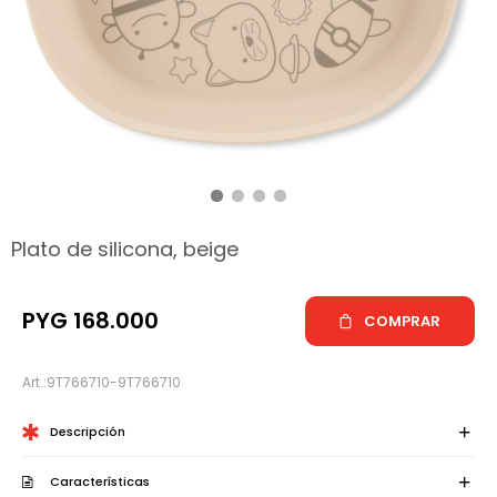
hop
Plato de silicona, beige
PYG
168.000
COMPRAR
9T766710-9T766710
Descripción
Características