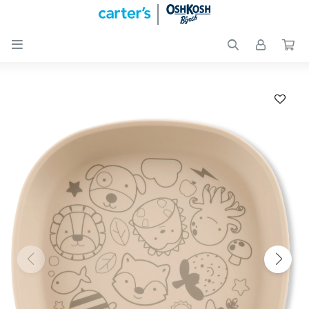

Nuevos
Ingresos
Recién
nacidos
Bebés
Peques
Calzado
Club
Carter
´s
OUTLET
Skip-