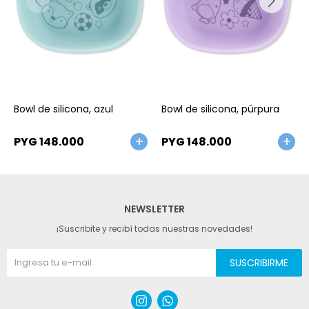
Talle
Talle
Bowl de silicona, azul
Bowl de silicona, púrpura
PYG
148.000
PYG
148.000
NEWSLETTER
¡Suscribite y recibí todas nuestras novedades!
SUSCRIBIRME

