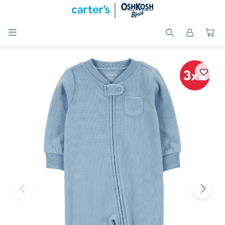

Nuevos
Ingresos
Recién
nacidos
Bebés
Peques
Calzado
Club
Carter
´s
OUTLET
Skip-