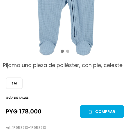
hop
Pijama una pieza de poliéster, con pie, celeste
3M
GUÍA DE TALLES
PYG
178.000
COMPRAR
1R958710-1R958710