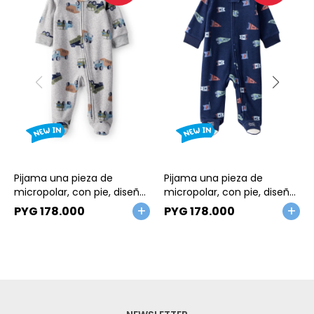
Talle
Talle
Pijama una pieza de
Pijama una pieza de
micropolar, con pie, diseño
micropolar, con pie, diseño
camiones
banderines
PYG
178.000
PYG
178.000