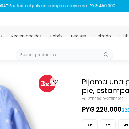
Envíos GRATIS a todo el país en compras mayores a PYG 450.00
os
Recién nacidos
Bebés
Peques
Calzado
Club
Pijama una p
pie, estampa
2T555010-2T555010
PYG
228.000
22
2T
3T
4T