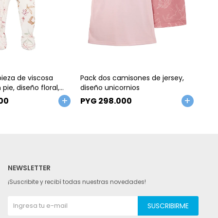
Talle
Ta
ieza de viscosa
Pack dos camisones de jersey,
Pack
pie, diseño floral,
diseño unicornios
dis
oft. Talles 2-5T
00
PYG
298.000
PY
NEWSLETTER
¡Suscribite y recibí todas nuestras novedades!
SUSCRIBIRME