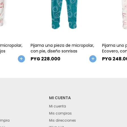
Talle
Talle
micropolar,
Pijama una pieza de micropolar,
Pijama uno p
jos
con pie, diseño sonrisas
Ecovero, con 
línea Purelys
PYG
228.000
PYG
248.0
MI CUENTA
Mi cuenta
Mis compras
ompra
Mis direcciones