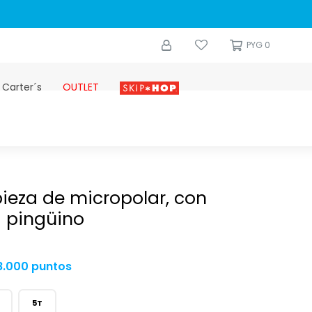
0
PYG
0
 Carter´s
OUTLET
Skip-hop
ieza de micropolar, con
 pingüino
8.000 puntos
5T