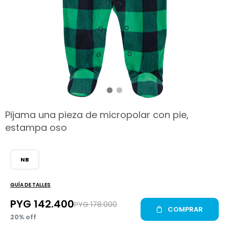
hop
Pijama una pieza de micropolar con pie,
estampa oso
NB
GUÍA DE TALLES
PYG
142.400
PYG
178.000
COMPRAR
20