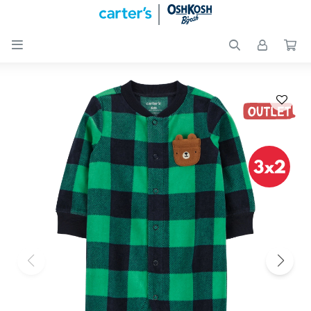

Nuevos
Ingresos
Recién
nacidos
Bebés
Peques
Calzado
Club
Carter
´s
OUTLET
Skip-