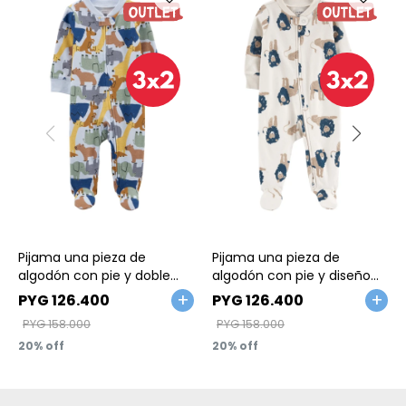
Talle
Talle
Pijama una pieza de
Pijama una pieza de
algodón con pie y doble
algodón con pie y diseño
cierre
leones
PYG
126.400
PYG
126.400
PYG
158.000
PYG
158.000
20
20