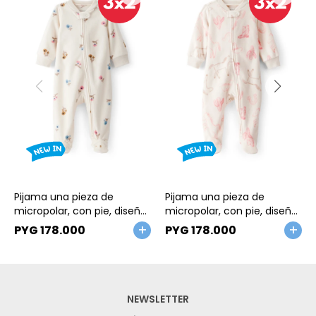
Talle
Talle
Pijama una pieza de
Pijama una pieza de
micropolar, con pie, diseño
micropolar, con pie, diseño
floral
vaquera
PYG
178.000
PYG
178.000
NEWSLETTER