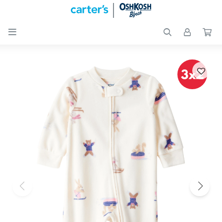

Nuevos
Ingresos
Recién
nacidos
Bebés
Peques
Calzado
Club
Carter
´s
OUTLET
Skip-