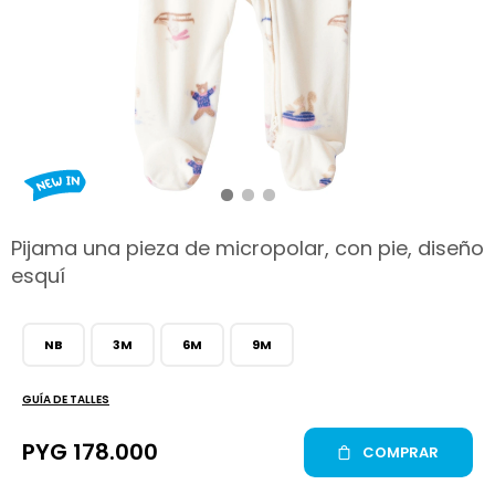
hop
Pijama una pieza de micropolar, con pie, diseño
esquí
NB
3M
6M
9M
GUÍA DE TALLES
PYG
178.000
COMPRAR