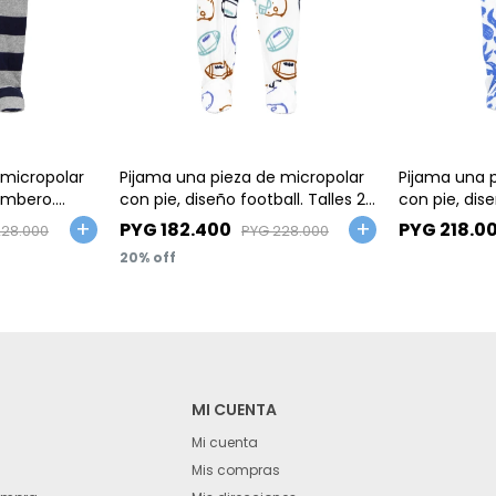
Talle
Talle
 micropolar
Pijama una pieza de micropolar
Pijama una 
ombero.
con pie, diseño football. Talles 2-
con pie, dis
5T
PYG
182.400
PYG
218.0
228.000
PYG
228.000
20
MI CUENTA
Mi cuenta
Mis compras