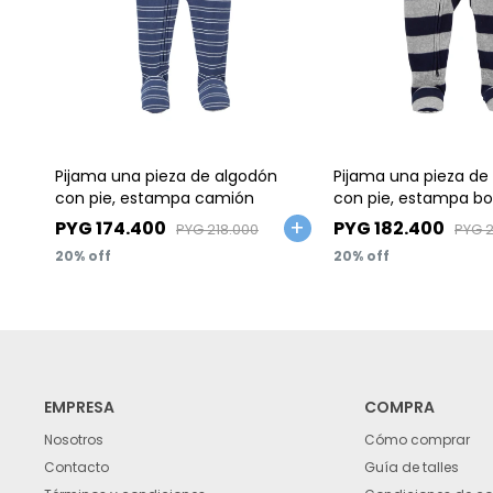
Talle
Talle
Pijama una pieza de algodón
Pijama una pieza de
con pie, estampa camión
con pie, estampa b
Talles 2-5T
PYG
174.400
PYG
182.400
PYG
218.000
PYG
20
20
EMPRESA
COMPRA
Nosotros
Cómo comprar
Contacto
Guía de talles