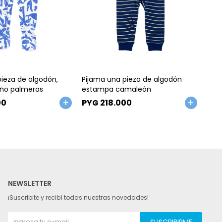
Talle
Ta
pieza de algodón,
Pijama una pieza de algodón
Pija
eño palmeras
estampa camaleón
dis
00
PYG
218.000
PY
NEWSLETTER
¡Suscribite y recibí todas nuestras novedades!