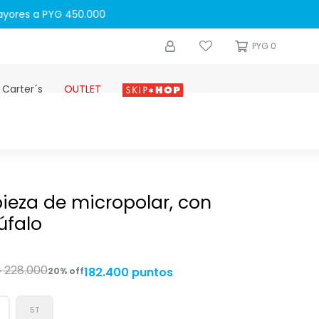
0
PYG
0
 Carter´s
OUTLET
Skip-hop
ieza de micropolar, con
úfalo
G
228.000
182.400 puntos
20
5T