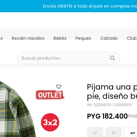
Envíos GRATIS a todo el país en compras mayores a PYG 450.00
os
Recién nacidos
Bebés
Peques
Calzado
Club
Pijama una p
pie, diseño b
2Q068210-2Q068210
PYG
182.400
PY
2T
3T
4T