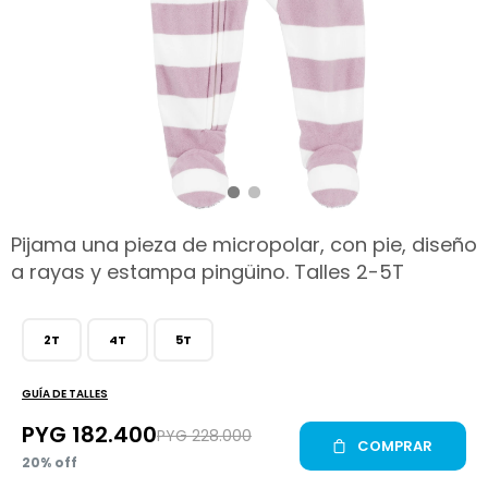
hop
Pijama una pieza de micropolar, con pie, diseño
a rayas y estampa pingüino. Talles 2-5T
2T
4T
5T
GUÍA DE TALLES
PYG
182.400
PYG
228.000
COMPRAR
20