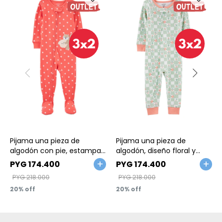
Talle
Talle
Pijama una pieza de
Pijama una pieza de
algodón con pie, estampa
algodón, diseño floral y
ardilla
cuadriculado. Talles 2-5T
PYG
174.400
PYG
174.400
PYG
218.000
PYG
218.000
20
20