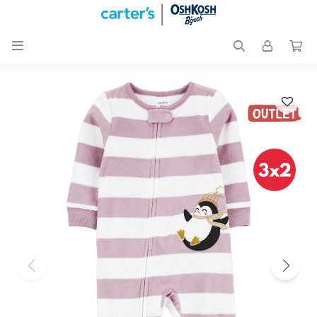

Nuevos
Ingresos
Recién
nacidos
Bebés
Peques
Calzado
Club
Carter
´s
OUTLET
Skip-