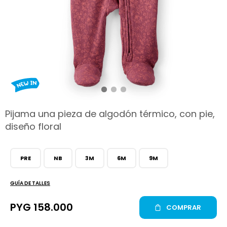
hop
Pijama una pieza de algodón térmico, con pie,
diseño floral
PRE
NB
3M
6M
9M
GUÍA DE TALLES
PYG
158.000
COMPRAR