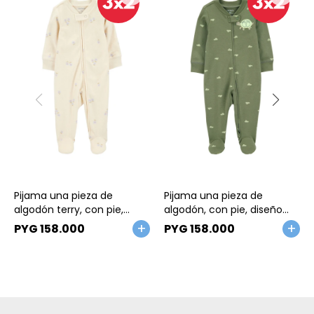
Talle
Talle
Pijama una pieza de
Pijama una pieza de
algodón terry, con pie,
algodón, con pie, diseño
diseño floral
tortuga
PYG
158.000
PYG
158.000