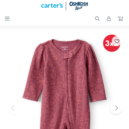

Nuevos
Ingresos
Recién
nacidos
Bebés
Peques
Calzado
Club
Carter
´s
OUTLET
Skip-