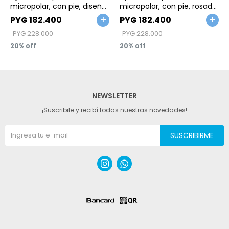
micropolar, con pie, diseño
micropolar, con pie, rosado,
a rayas y estampa
estampa zorro. Talles 2-5T
PYG
182.400
PYG
182.400
pingüino. Talles 2-5T
PYG
228.000
PYG
228.000
20
20
NEWSLETTER
¡Suscribite y recibí todas nuestras novedades!
SUSCRIBIRME

