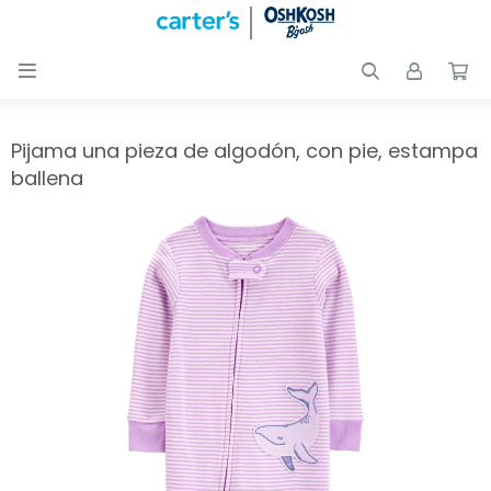

Nuevos
Ingresos
Recién
Pijama una pieza de algodón, con pie, estampa
nacidos
ballena
Bebés
Peques
Calzado
Club
Carter
´s
OUTLET
Skip-