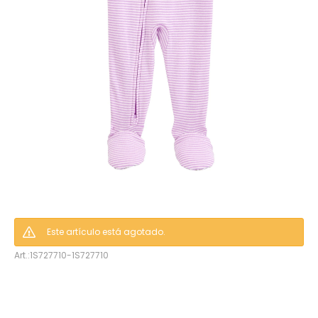
hop
Este artículo está agotado.
1S727710-1S727710