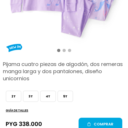
hop
Pijama cuatro piezas de algodón, dos remeras
manga larga y dos pantalones, diseño
unicornios
2T
3T
4T
5T
GUÍA DE TALLES
PYG
338.000
COMPRAR