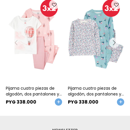
Talle
Talle
Pijama cuatro piezas de
Pijama cuatro piezas de
algodón, dos pantalones y
algodón, dos pantalones y
dos remeras, diseño globo
dos remeras, diseño hadas
PYG
338.000
PYG
338.000