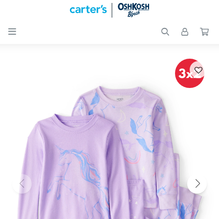

Nuevos
Ingresos
Recién
nacidos
Bebés
Peques
Calzado
Club
Carter
´s
OUTLET
Skip-