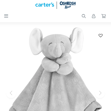

Nuevos
Ingresos
Recién
nacidos
Bebés
Peques
Calzado
Club
Carter
´s
OUTLET
Skip-