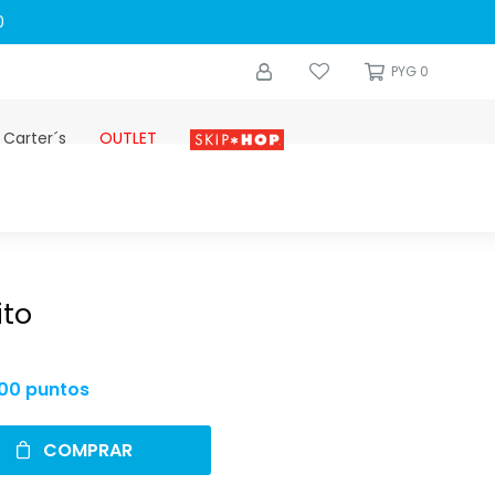
0
PYG
0
 Carter´s
OUTLET
Skip-hop
ito
00 puntos
COMPRAR