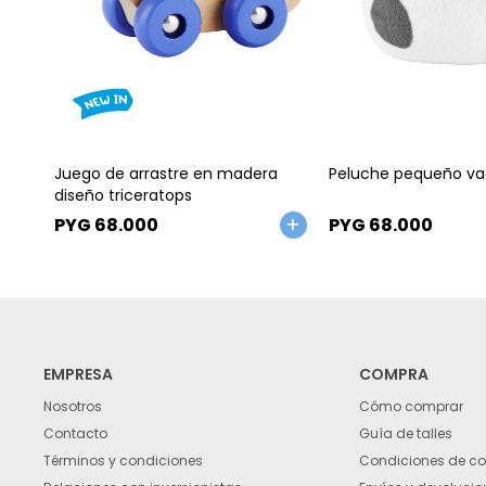
Talle
Talle
Juego de arrastre en madera
Peluche pequeño v
diseño triceratops
PYG
68.000
PYG
68.000
EMPRESA
COMPRA
Nosotros
Cómo comprar
Contacto
Guía de talles
Términos y condiciones
Condiciones de c