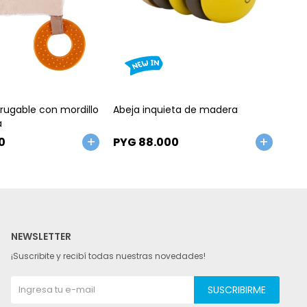
Talle
Ta
rugable con mordillo
Abeja inquieta de madera
Mar
a
0
PYG
88.000
PY
NEWSLETTER
¡Suscribite y recibí todas nuestras novedades!
SUSCRIBIRME