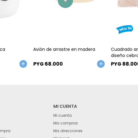
Talle
Talle
aca
Avión de arrastre en madera
Cuadrado ar
diseño cebr
PYG
68.000
PYG
88.00
MI CUENTA
Mi cuenta
Mis compras
ompra
Mis direcciones