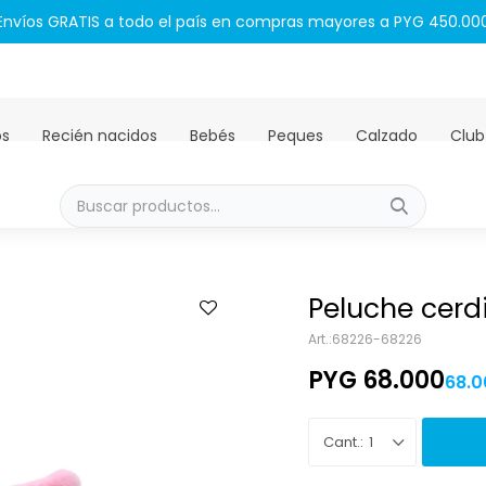
Envíos GRATIS a todo el país en compras mayores a PYG 450.00
os
Recién nacidos
Bebés
Peques
Calzado
Club
Peluche cerd
68226-68226
PYG
68.000
68.0
1