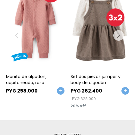
Talle
Talle
Monito de algodón,
Set dos piezas jumper y
capitoneado, rosa
body de algodón
PYG
258.000
PYG
262.400
PYG
328.000
20