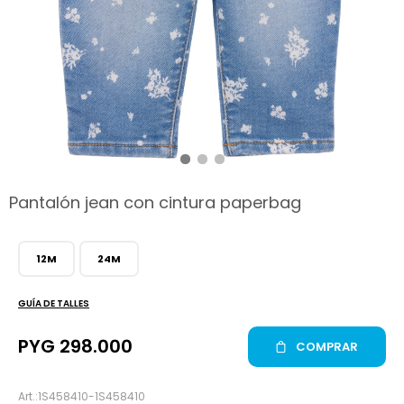
hop
Pantalón jean con cintura paperbag
12M
24M
GUÍA DE TALLES
PYG
298.000
COMPRAR
1S458410-1S458410