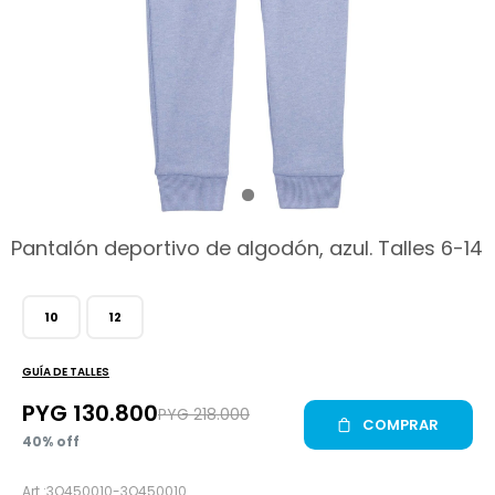
hop
Pantalón deportivo de algodón, azul. Talles 6-14
10
12
GUÍA DE TALLES
PYG
130.800
PYG
218.000
COMPRAR
40
3Q450010-3Q450010