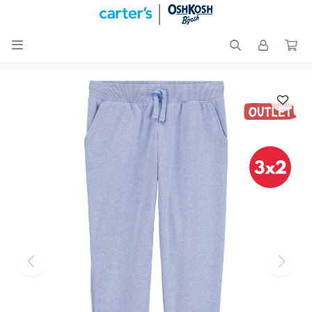

Nuevos
Ingresos
Recién
nacidos
Bebés
Peques
Calzado
Club
Carter
´s
OUTLET
Skip-