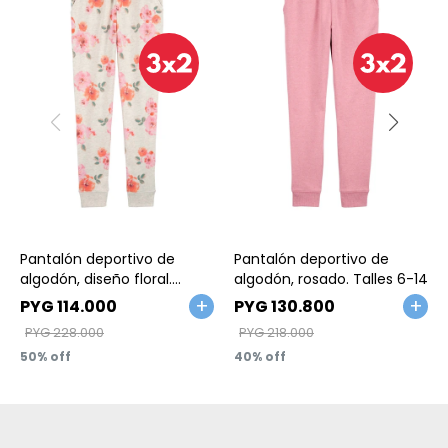
Talle
Talle
Pantalón deportivo de
Pantalón deportivo de
algodón, diseño floral.
algodón, rosado. Talles 6-14
Talles 6-14
PYG
114.000
PYG
130.800
PYG
228.000
PYG
218.000
50
40