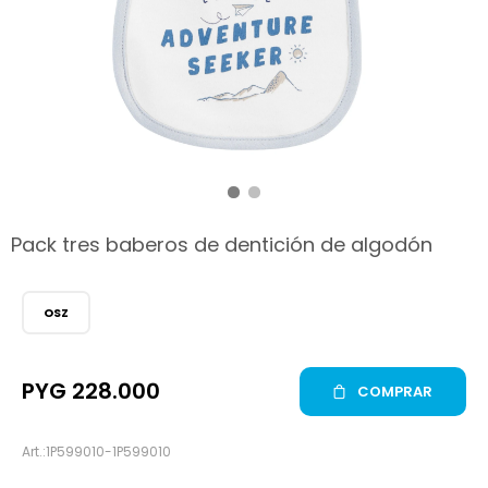
hop
Pack tres baberos de dentición de algodón
OSZ
PYG
228.000
COMPRAR
1P599010-1P599010