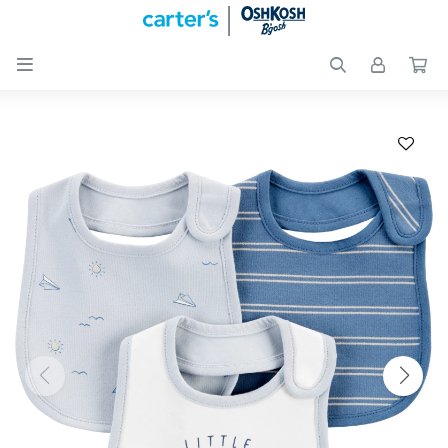

Nuevos
Ingresos
Recién
nacidos
Bebés
Peques
Calzado
Club
Carter
´s
OUTLET
Skip-