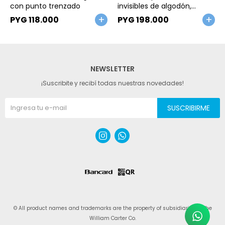
con punto trenzado
invisibles de algodón,
diseño lunares
PYG
118.000
PYG
198.000
NEWSLETTER
¡Suscribite y recibí todas nuestras novedades!
SUSCRIBIRME


© All product names and trademarks are the property of subsidiaries of The
William Carter Co.