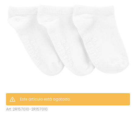
hop
Este artículo está agotado.
2R157010-2R157010