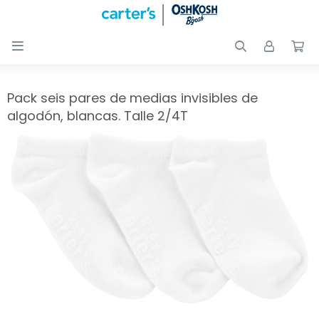

Nuevos
Ingresos
Recién
Pack seis pares de medias invisibles de
nacidos
algodón, blancas. Talle 2/4T
Bebés
Peques
Calzado
Club
Carter
´s
OUTLET
Skip-