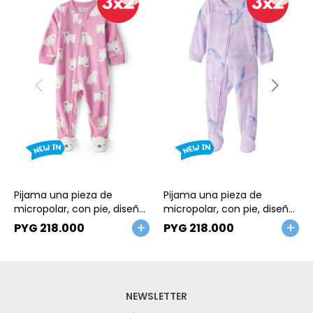
Talle
Talle
Pijama una pieza de
Pijama una pieza de
micropolar, con pie, diseño
micropolar, con pie, diseño
osos polares
unicornio
PYG
218.000
PYG
218.000
NEWSLETTER