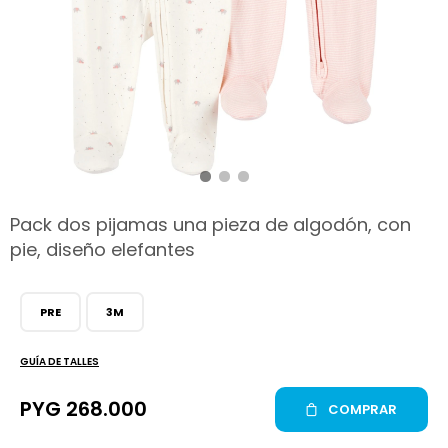
hop
Pack dos pijamas una pieza de algodón, con
pie, diseño elefantes
PRE
3M
GUÍA DE TALLES
PYG
268.000
COMPRAR