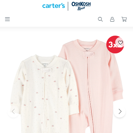

Nuevos
Ingresos
Recién
nacidos
Bebés
Peques
Calzado
Club
Carter
´s
OUTLET
Skip-