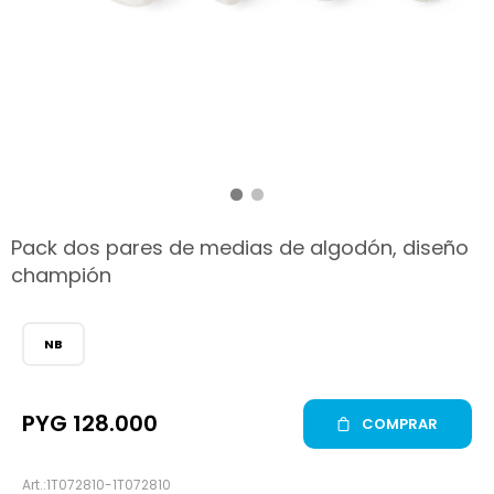
hop
Pack dos pares de medias de algodón, diseño
champión
NB
PYG
128.000
COMPRAR
1T072810-1T072810