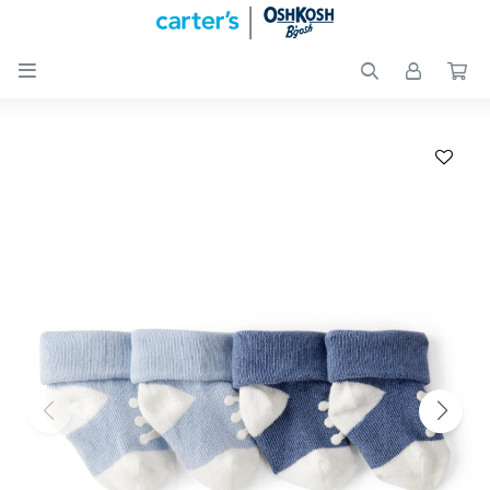

Nuevos
Ingresos
Recién
nacidos
Bebés
Peques
Calzado
Club
Carter
´s
OUTLET
Skip-