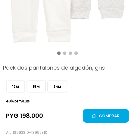
hop
Pack dos pantalones de algodón, gris
12M
18M
24M
GUÍA DE TALLES
PYG
198.000
COMPRAR
1S992310-1S992310