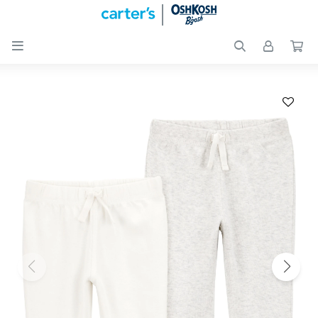

Nuevos
Ingresos
Recién
nacidos
Bebés
Peques
Calzado
Club
Carter
´s
OUTLET
Skip-