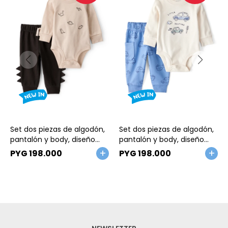
Talle
Talle
Set dos piezas de algodón,
Set dos piezas de algodón,
pantalón y body, diseño
pantalón y body, diseño
dinos
autos
PYG
198.000
PYG
198.000