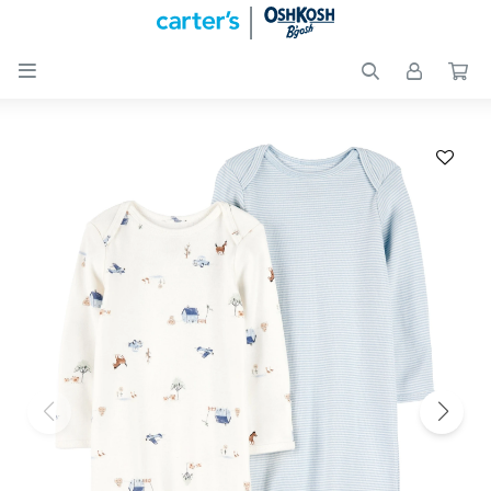

Nuevos
Ingresos
Recién
nacidos
Bebés
Peques
Calzado
Club
Carter
´s
OUTLET
Skip-