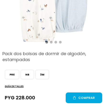
hop
Pack dos bolsas de dormir de algodón,
estampadas
PRE
NB
3M
GUÍA DE TALLES
PYG
228.000
COMPRAR