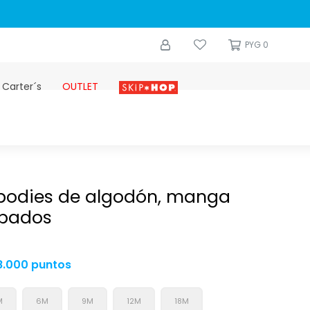
0
PYG
0
 Carter´s
OUTLET
Skip-hop
 bodies de algodón, manga
mpados
8.000 puntos
M
6M
9M
12M
18M