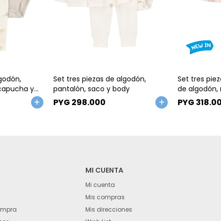
Talle
Talle
lgodón,
Set tres piezas de algodón,
Set tres pie
 capucha y
pantalón, saco y body
de algodón,
es
micropolar
PYG
298.000
PYG
318.0
MI CUENTA
Mi cuenta
Mis compras
ompra
Mis direcciones