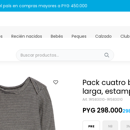
Envíos GRATIS a todo el país en compras mayores a PYG 450.00
os
Recién nacidos
Bebés
Peques
Calzado
Club
Pack cuatro
larga, esta
1R583010-1R583010
PYG
298.000
29
PRE
NB
3