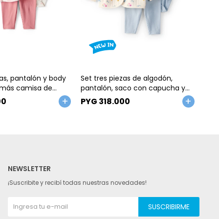
Talle
Ta
zas, pantalón y body
Set tres piezas de algodón,
Set 
 más camisa de
pantalón, saco con capucha y
pant
body
flora
00
PYG
318.000
PY
NEWSLETTER
¡Suscribite y recibí todas nuestras novedades!
SUSCRIBIRME