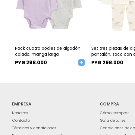
Talle
Talle
Pack cuatro bodies de algodón
Set tres piezas de a
calado, manga larga
pantalón, saco con
body, diseño elefant
PYG
298.000
PYG
298.000
EMPRESA
COMPRA
Nosotros
Cómo comprar
Contacto
Guía de talles
Términos y condiciones
Condiciones de c