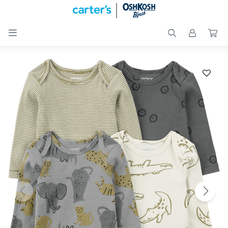

Nuevos
Ingresos
Recién
nacidos
Bebés
Peques
Calzado
Club
Carter
´s
OUTLET
Skip-