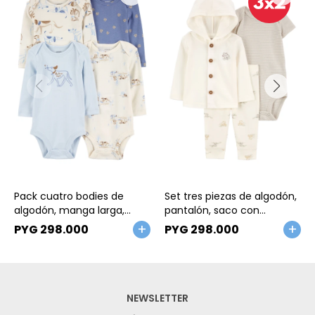
Talle
Talle
Pack cuatro bodies de
Set tres piezas de algodón,
algodón, manga larga,
pantalón, saco con
diseño perros
capucha y body, diseño
PYG
298.000
PYG
298.000
elefantes
NEWSLETTER