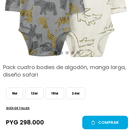
hop
Pack cuatro bodies de algodón, manga larga,
diseño safari
9M
12M
18M
24M
GUÍA DE TALLES
PYG
298.000
COMPRAR