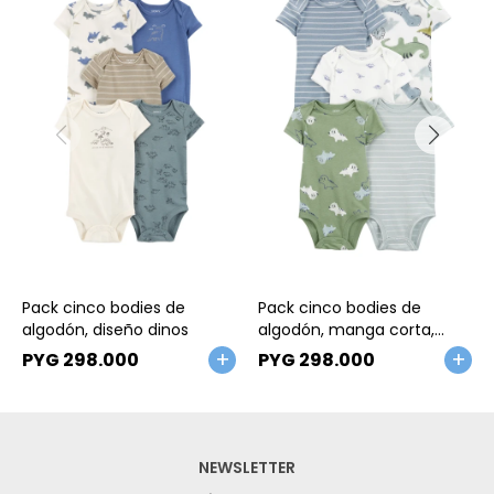
Talle
Talle
Pack cinco bodies de
Pack cinco bodies de
algodón, diseño dinos
algodón, manga corta,
diseño dinos
PYG
298.000
PYG
298.000
NEWSLETTER