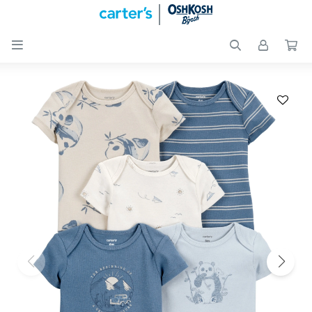

Nuevos
Ingresos
Recién
nacidos
Bebés
Peques
Calzado
Club
Carter
´s
OUTLET
Skip-