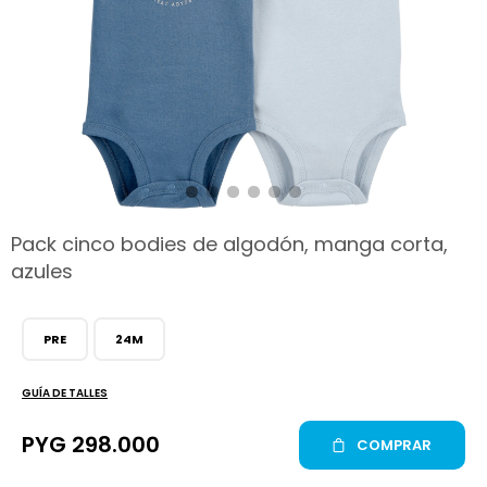
hop
Pack cinco bodies de algodón, manga corta,
azules
PRE
24M
GUÍA DE TALLES
PYG
298.000
COMPRAR