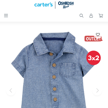

Nuevos
Ingresos
Recién
nacidos
Bebés
Peques
Calzado
Club
Carter
´s
OUTLET
Skip-