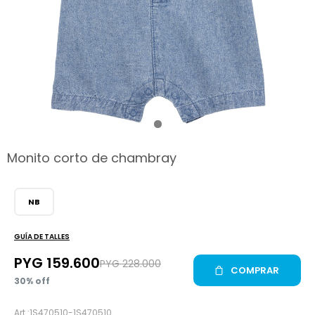
hop
Monito corto de chambray
NB
GUÍA DE TALLES
PYG
159.600
PYG
228.000
COMPRAR
30
1S470510-1S470510