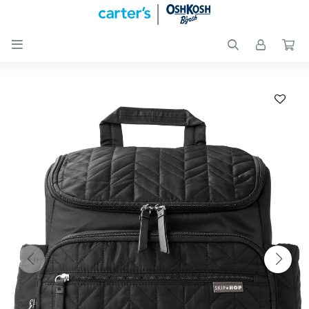

Nuevos
Ingresos
Recién
nacidos
Bebés
Peques
Calzado
Club
Carter
´s
OUTLET
Skip-