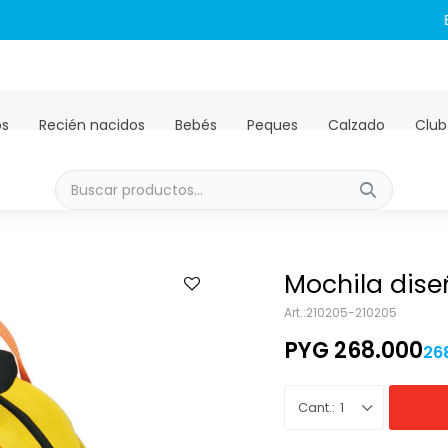
Envíos GRATIS a todo el país en compras mayores a PYG 450.00
os
Recién nacidos
Bebés
Peques
Calzado
Club
Mochila dise
210205-210205
PYG
268.000
26
1