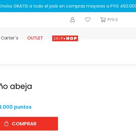
0
PYG
0
 Carter´s
OUTLET
Skip-hop
ño abeja
8.000 puntos
COMPRAR