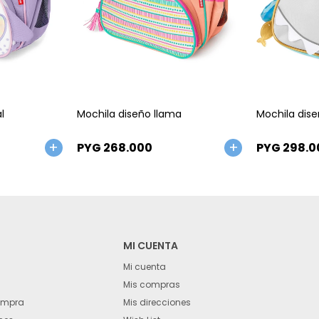
Talle
Talle
l
Mochila diseño llama
Mochila dise
PYG
268.000
PYG
298.0
MI CUENTA
Mi cuenta
Mis compras
ompra
Mis direcciones