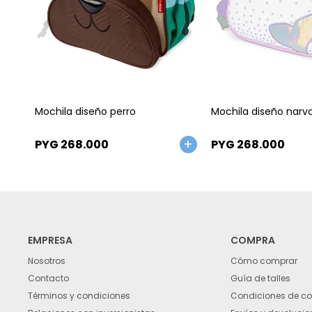
Talle
Talle
Mochila diseño perro
Mochila diseño narva
PYG
268.000
PYG
268.000
EMPRESA
COMPRA
Nosotros
Cómo comprar
Contacto
Guía de talles
Términos y condiciones
Condiciones de c