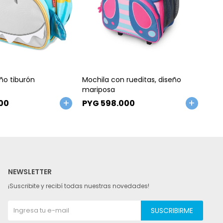
Talle
Ta
ño tiburón
Mochila con rueditas, diseño
Moch
mariposa
unic
00
PYG
598.000
PY
NEWSLETTER
¡Suscribite y recibí todas nuestras novedades!
SUSCRIBIRME