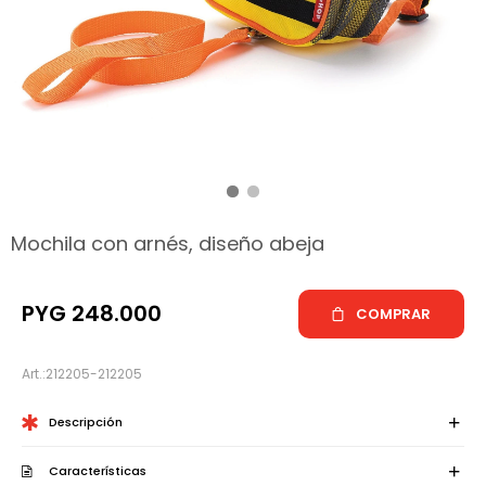
hop
Mochila con arnés, diseño abeja
PYG
248.000
COMPRAR
212205-212205
Descripción
Características