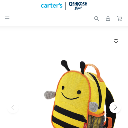

Nuevos
Ingresos
Recién
nacidos
Bebés
Peques
Calzado
Club
Carter
´s
OUTLET
Skip-