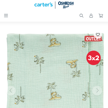

Nuevos
Ingresos
Recién
nacidos
Bebés
Peques
Calzado
Club
Carter
´s
OUTLET
Skip-