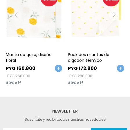
Talle
Talle
Manta de gasa, diseño
Pack dos mantas de
floral
algodón térmico
PYG
160.800
PYG
172.800
PYG
268.000
PYG
288.000
40
40
NEWSLETTER
¡Suscribite y recibí todas nuestras novedades!