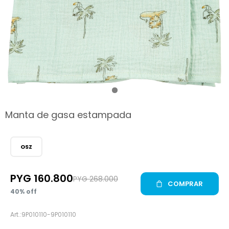
hop
Manta de gasa estampada
OSZ
PYG
160.800
PYG
268.000
COMPRAR
40
9P010110-9P010110