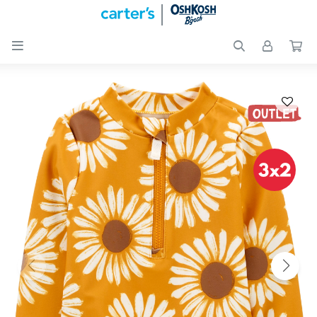

Nuevos
Ingresos
Recién
nacidos
Bebés
Peques
Calzado
Club
Carter
´s
OUTLET
Skip-