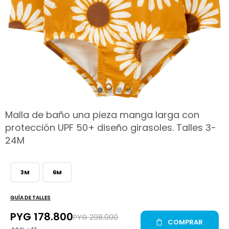
hop
Malla de baño una pieza manga larga con
protección UPF 50+ diseño girasoles. Talles 3-
24M
3M
6M
GUÍA DE TALLES
PYG
178.800
PYG
298.000
COMPRAR