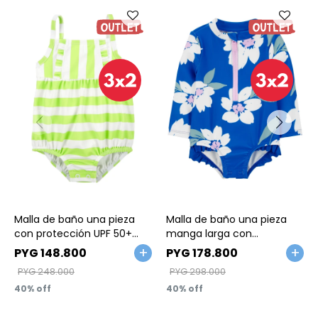
Talle
Talle
Malla de baño una pieza
Malla de baño una pieza
con protección UPF 50+
manga larga con
diseño a rayas
protección UPF 50+ diseño
PYG
148.800
PYG
178.800
floral. Talles 3-24M
PYG
248.000
PYG
298.000
40
40