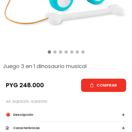
hop
Juego 3 en 1 dinosaurio musical
PYG
248.000
COMPRAR
9Q691310-9Q691310
Descripción
Características