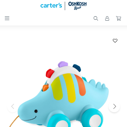

Nuevos
Ingresos
Recién
nacidos
Bebés
Peques
Calzado
Club
Carter
´s
OUTLET
Skip-