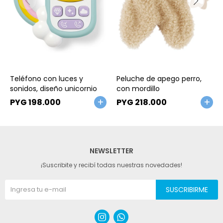
Talle
Talle
Teléfono con luces y
Peluche de apego perro,
sonidos, diseño unicornio
con mordillo
PYG
198.000
PYG
218.000
NEWSLETTER
¡Suscribite y recibí todas nuestras novedades!
SUSCRIBIRME

