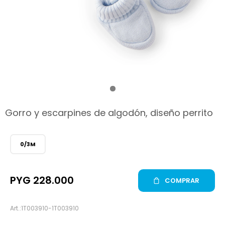
hop
Gorro y escarpines de algodón, diseño perrito
0/3M
PYG
228.000
COMPRAR
1T003910-1T003910