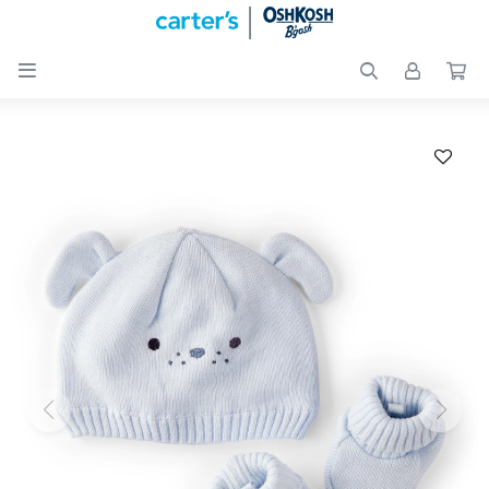

Nuevos
Ingresos
Recién
nacidos
Bebés
Peques
Calzado
Club
Carter
´s
OUTLET
Skip-