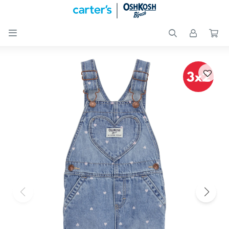

Nuevos
Ingresos
Recién
nacidos
Bebés
Peques
Calzado
Club
Carter
´s
OUTLET
Skip-