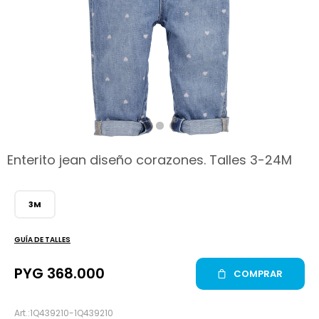
hop
Enterito jean diseño corazones. Talles 3-24M
3M
GUÍA DE TALLES
PYG
368.000
COMPRAR
1Q439210-1Q439210