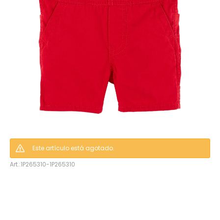
hop
Este artículo está agotado.
1P265310-1P265310