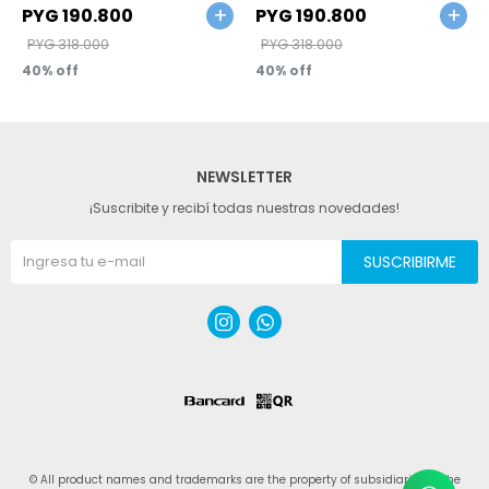
PYG
190.800
PYG
190.800
PYG
318.000
PYG
318.000
40
40
NEWSLETTER
¡Suscribite y recibí todas nuestras novedades!
SUSCRIBIRME


© All product names and trademarks are the property of subsidiaries of The