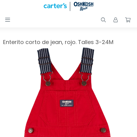

Nuevos
Ingresos
Recién
Enterito corto de jean, rojo. Talles 3-24M
nacidos
Bebés
Peques
Calzado
Club
Carter
´s
OUTLET
Skip-