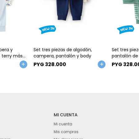
Talle
Talle
pera y
Set tres piezas de algodón,
Set tres pie
 terry más
campera, pantalón y body
pantalón de
seño perro
body, diseñ
PYG
328.000
PYG
328.0
MI CUENTA
Mi cuenta
Mis compras