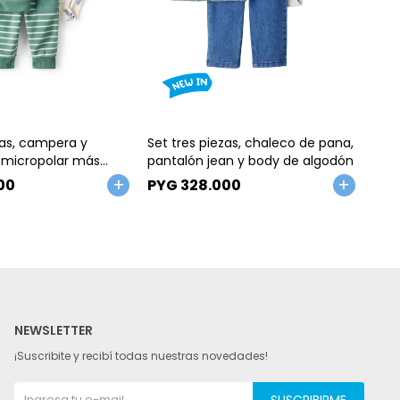
Talle
Ta
zas, campera y
Set tres piezas, chaleco de pana,
Cha
 micropolar más
pantalón jean y body de algodón
colo
o camiones
00
PYG
328.000
PY
NEWSLETTER
¡Suscribite y recibí todas nuestras novedades!