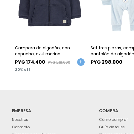
Talle
Talle
Campera de algodón, con
Set tres piezas, cam
capucha, azul marino
pantalón de algodón
body de algodón, di
PYG
174.400
PYG
298.000
PYG
218.000
20
EMPRESA
COMPRA
Nosotros
Cómo comprar
Contacto
Guía de talles