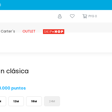
0
PYG
0
 Carter´s
OUTLET
Skip-hop
n clásica
8.000 puntos
M
12M
18M
24M