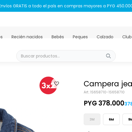
Envíos GRATIS a todo el país en compras mayores a PYG 450.00
os
Recién nacidos
Bebés
Peques
Calzado
Club
Campera jea
1S658710-1S658710
PYG
378.000
37
3M
6M
9