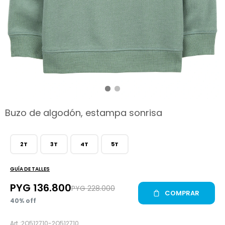
hop
Buzo de algodón, estampa sonrisa
2T
3T
4T
5T
GUÍA DE TALLES
PYG
136.800
PYG
228.000
COMPRAR
40
2Q512710-2Q512710