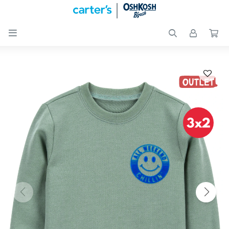

Nuevos
Ingresos
Recién
nacidos
Bebés
Peques
Calzado
Club
Carter
´s
OUTLET
Skip-