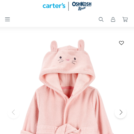

Nuevos
Ingresos
Recién
nacidos
Bebés
Peques
Calzado
Club
Carter
´s
OUTLET
Skip-