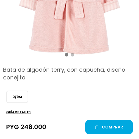
hop
Bata de algodón terry, con capucha, diseño
conejita
0/9M
GUÍA DE TALLES
PYG
248.000
COMPRAR