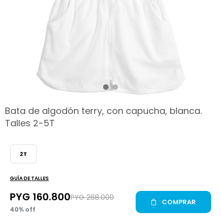
hop
Bata de algodón terry, con capucha, blanca.
Talles 2-5T
2T
GUÍA DE TALLES
PYG
160.800
PYG
268.000
COMPRAR
40