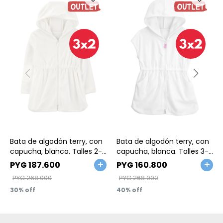
Talle
Talle
Bata de algodón terry, con
Bata de algodón terry, con
capucha, blanca. Talles 2-
capucha, blanca. Talles 3-
5T
24M
PYG
187.600
PYG
160.800
PYG
268.000
PYG
268.000
30
40