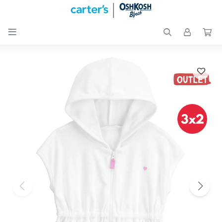

Nuevos
Ingresos
Recién
nacidos
Bebés
Peques
Calzado
Club
Carter
´s
OUTLET
Skip-